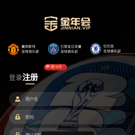
送
18
元
注册
登录